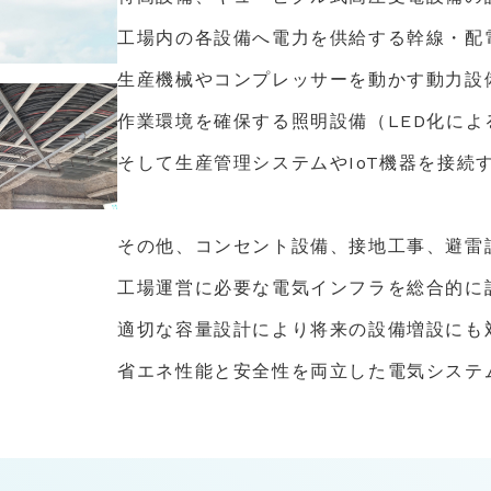
工場内の各設備へ電力を供給する幹線・配
生産機械やコンプレッサーを動かす動力設
作業環境を確保する照明設備
（LED化に
そして生産管理システムやIoT機器を接続
その他、コンセント設備、接地工事、避雷
工場運営に必要な電気インフラを
総合的に
適切な容量設計により将来の設備増設にも
省エネ性能と安全性を両立した
電気システ