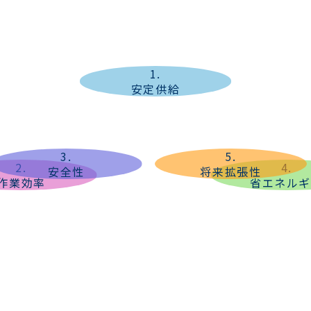
1
.
安定供給
3
.
5
.
2
.
4
.
安全性
将来拡張性
作業効率
省エネル